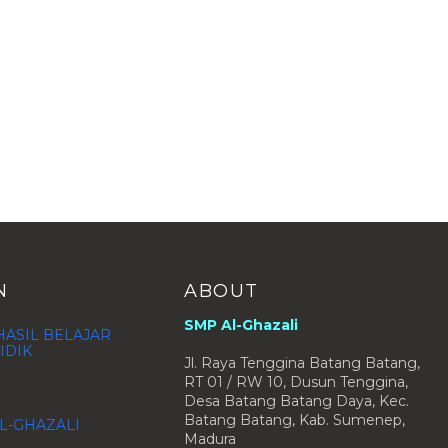
N
ABOUT
SMP Al-Ghazali
ASIL BELAJAR
IDIK
Jl. Raya Tenggina Batang Batang,
RT 01 / RW 10, Dusun Tenggina,
Desa Batang Batang Daya, Kec.
Batang Batang, Kab. Sumenep,
L-GHAZALI
Madura