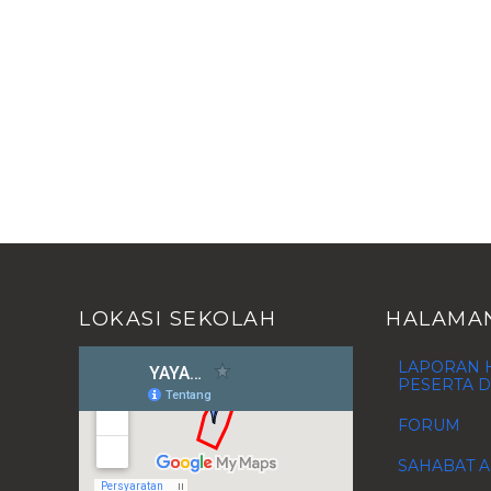
LOKASI SEKOLAH
HALAMA
LAPORAN H
PESERTA D
FORUM
SAHABAT A