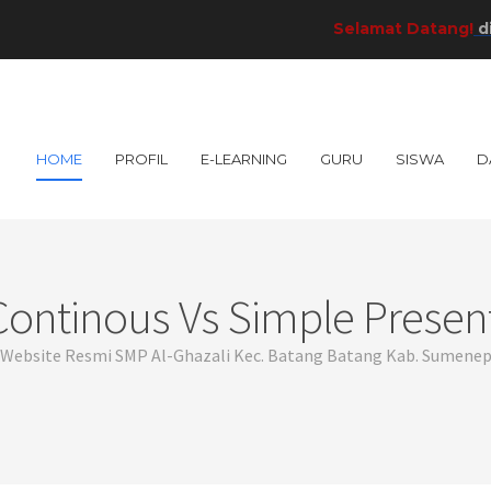
Selamat Datang!
di SMP 
HOME
PROFIL
E-LEARNING
GURU
SISWA
D
Continous Vs Simple Present
Website Resmi SMP Al-Ghazali Kec. Batang Batang Kab. Sumene