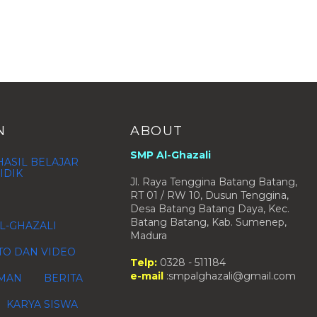
N
ABOUT
SMP Al-Ghazali
ASIL BELAJAR
IDIK
Jl. Raya Tenggina Batang Batang,
RT 01 / RW 10, Dusun Tenggina,
Desa Batang Batang Daya, Kec.
Batang Batang, Kab. Sumenep,
L-GHAZALI
Madura
TO DAN VIDEO
Telp:
0328 - 511184
e-mail
:smpalghazali@gmail.com
MAN
BERITA
KARYA SISWA