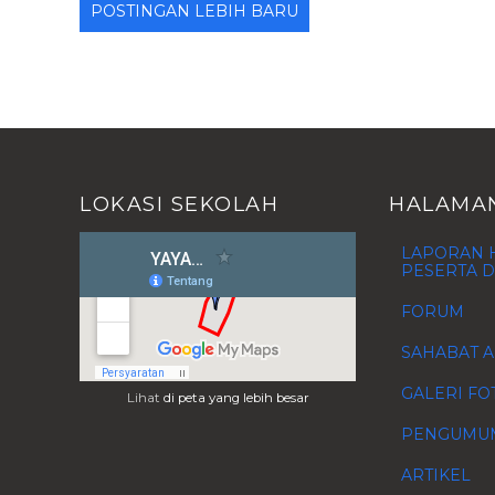
POSTINGAN LEBIH BARU
LOKASI SEKOLAH
HALAMA
LAPORAN H
PESERTA D
FORUM
SAHABAT A
GALERI FO
Lihat
di peta yang lebih besar
PENGUMU
ARTIKEL