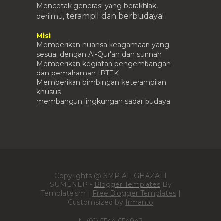
Mencetak generasi yang berakhlak,
terampil
dan berbudaya!
berilmu,
Misi
Memberikan nuansa keagamaan yang
sesuai dengan Al-Qur'an dan sunnah
Memberikan kegiatan pengembangan
dan pemahaman IPTEK
Memberikan bimbingan keterampilan
khusus
membangun lingkungan sadar budaya
Copyrights @ SMP AL-GHAZALI
SUMENEP -
Blogger Templates
By
Templateism |
Free Blogger Templates
|
Customsized by
Irmanto