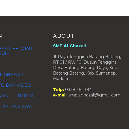
N
ABOUT
SMP Al-Ghazali
ASIL BELAJAR
IDIK
Jl. Raya Tenggina Batang Batang,
RT 01 / RW 10, Dusun Tenggina,
Desa Batang Batang Daya, Kec.
Batang Batang, Kab. Sumenep,
L-GHAZALI
Madura
TO DAN VIDEO
Telp:
0328 - 511184
e-mail
:smpalghazali@gmail.com
MAN
BERITA
KARYA SISWA