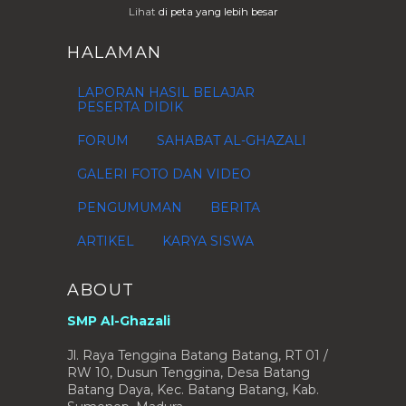
Lihat
di peta yang lebih besar
Soal Latihan Tag Question with
Simple Present
HALAMAN
UTS Bahasa Inggris Kelas VIII
Semester 2 Online
LAPORAN HASIL BELAJAR
UTS Bahasa Inggris Kelas VII
PESERTA DIDIK
Semester 2 Online
APEL PAGI
FORUM
SAHABAT AL-GHAZALI
Jadwal Pelajaran 2012
GALERI FOTO DAN VIDEO
NILAI IPA Kelas VII (Ujian dan
Praktikum 1)
PENGUMUMAN
BERITA
LATIHAN UJIAN ONLINE BAHASA
INGGRIS
ARTIKEL
KARYA SISWA
NILAI IPS KELAS 1 (UJIAN 1)
NILAI B ARAB Kelas 1 (ujian 1)
ABOUT
Nilai IPS Kelas 8 (Ujian 1)
SMP Al-Ghazali
Manfaat Kunyit
Jl. Raya Tenggina Batang Batang, RT 01 /
LIST OF STUDENTS' SCORE FOR
ENGLISH VOCABULARY TES...
RW 10, Dusun Tenggina, Desa Batang
Batang Daya, Kec. Batang Batang, Kab.
NILAI SBK KELAS VII (PRAKTEK 1 & 2)