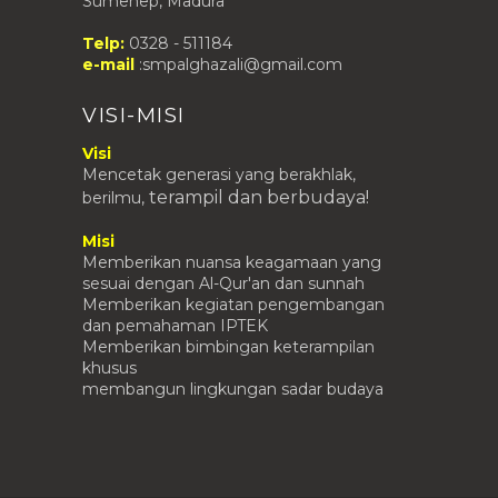
Sumenep, Madura
NILAI SBK KELAS VIII (PRAKTEK 1)
Telp:
0328 - 511184
NILAI B. ARAB KELAS VIII (HAFALAN
e-mail
:smpalghazali@gmail.com
1)
NILAI UJIAN HARIAN MATEMATIKA
DASAR KELAS VIII
VISI-MISI
LIST OF STUDENTS' SCORE OF
Visi
ENGLISH VOCABULARY TEST...
Mencetak generasi yang berakhlak,
Buku B Inggris Kelas 9
terampil
dan berbudaya!
berilmu,
Buku B. Indonesia Kelas 9
Misi
Buku IPS Kelas 9
Memberikan nuansa keagamaan yang
Buku Matematika Kelas 9
sesuai dengan Al-Qur'an dan sunnah
Memberikan kegiatan pengembangan
Buku IPA Kelas 9
dan pemahaman IPTEK
Buku PKN Kelas 9
Memberikan bimbingan keterampilan
khusus
Buku B. Ingrris Kelas 8
membangun lingkungan sadar budaya
Buku Bahasa Indonesia Kelas 8
Buku IPS Kelas 8
Buku IPA Kelas 8
Buku Matematika Kelas 8