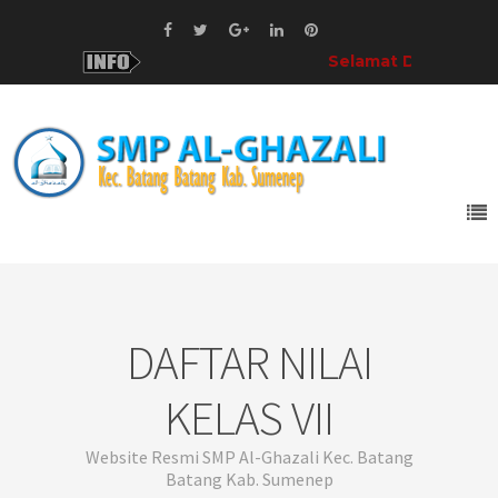
Selamat Datang!
di SMP
DAFTAR NILAI
KELAS VII
Website Resmi SMP Al-Ghazali Kec. Batang
Batang Kab. Sumenep