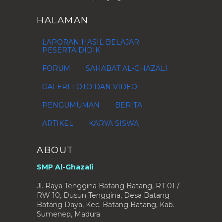
Soal Latihan Tag Question with
Simple Present
HALAMAN
UTS Bahasa Inggris Kelas VIII
Semester 2 Online
LAPORAN HASIL BELAJAR
UTS Bahasa Inggris Kelas VII
PESERTA DIDIK
Semester 2 Online
APEL PAGI
FORUM
SAHABAT AL-GHAZALI
Jadwal Pelajaran 2012
GALERI FOTO DAN VIDEO
NILAI IPA Kelas VII (Ujian dan
Praktikum 1)
PENGUMUMAN
BERITA
LATIHAN UJIAN ONLINE BAHASA
INGGRIS
ARTIKEL
KARYA SISWA
NILAI IPS KELAS 1 (UJIAN 1)
NILAI B ARAB Kelas 1 (ujian 1)
ABOUT
Nilai IPS Kelas 8 (Ujian 1)
SMP Al-Ghazali
Manfaat Kunyit
Jl. Raya Tenggina Batang Batang, RT 01 /
LIST OF STUDENTS' SCORE FOR
ENGLISH VOCABULARY TES...
RW 10, Dusun Tenggina, Desa Batang
Batang Daya, Kec. Batang Batang, Kab.
NILAI SBK KELAS VII (PRAKTEK 1 & 2)
Sumenep, Madura
NILAI SBK KELAS VIII (PRAKTEK 1)