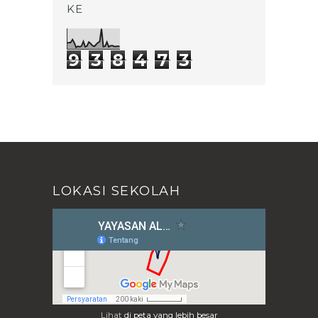
KE
November
(3)
►
Oktober
(8)
►
September
(60)
▼
9
3
8
4
7
3
HOLIMAN, KETUA BARU OSIS
PERIODE 2012-2013
PENDAFTARAN PARTAI PEMILIHAN
KETUA OSIS 2012
NILAI UTS IPA (NOFLI HANDOKO,
S.Pd.)
NILAI UTS MATEMATIKA
NILAI UTS B INGGRIS KELAS VII-IX
LOKASI SEKOLAH
STUDI WISATA KE PANTAI BADUR
2012
Present Continous vs Simple
Present Exercise
Computer Practice Assignment
(for class 8 and 9)
NILAI ULANGAN 1 B ARAB KELAS 8
Nilai Ulangan 1 IPS Kelas IX
Lihat
di peta yang lebih besar