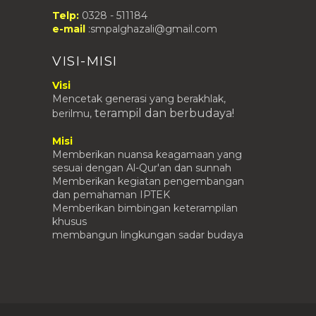
Telp:
0328 - 511184
NILAI B. ARAB KELAS VIII (HAFALAN
e-mail
:smpalghazali@gmail.com
1)
NILAI UJIAN HARIAN MATEMATIKA
DASAR KELAS VIII
VISI-MISI
LIST OF STUDENTS' SCORE OF
Visi
ENGLISH VOCABULARY TEST...
Mencetak generasi yang berakhlak,
Buku B Inggris Kelas 9
terampil
dan berbudaya!
berilmu,
Buku B. Indonesia Kelas 9
Misi
Buku IPS Kelas 9
Memberikan nuansa keagamaan yang
Buku Matematika Kelas 9
sesuai dengan Al-Qur'an dan sunnah
Memberikan kegiatan pengembangan
Buku IPA Kelas 9
dan pemahaman IPTEK
Buku PKN Kelas 9
Memberikan bimbingan keterampilan
khusus
Buku B. Ingrris Kelas 8
membangun lingkungan sadar budaya
Buku Bahasa Indonesia Kelas 8
Buku IPS Kelas 8
Buku IPA Kelas 8
Buku Matematika Kelas 8