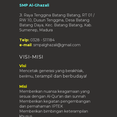
Nilai IPS Kelas 8 (Ujian 1)
SMP Al-Ghazali
Manfaat Kunyit
Jl. Raya Tenggina Batang Batang, RT 01 /
LIST OF STUDENTS' SCORE FOR
ENGLISH VOCABULARY TES...
RW 10, Dusun Tenggina, Desa Batang
Batang Daya, Kec. Batang Batang, Kab.
NILAI SBK KELAS VII (PRAKTEK 1 & 2)
Sumenep, Madura
NILAI SBK KELAS VIII (PRAKTEK 1)
Telp:
0328 - 511184
NILAI B. ARAB KELAS VIII (HAFALAN
e-mail
:smpalghazali@gmail.com
1)
NILAI UJIAN HARIAN MATEMATIKA
DASAR KELAS VIII
VISI-MISI
LIST OF STUDENTS' SCORE OF
Visi
ENGLISH VOCABULARY TEST...
Mencetak generasi yang berakhlak,
Buku B Inggris Kelas 9
terampil
dan berbudaya!
berilmu,
Buku B. Indonesia Kelas 9
Misi
Buku IPS Kelas 9
Memberikan nuansa keagamaan yang
Buku Matematika Kelas 9
sesuai dengan Al-Qur'an dan sunnah
Memberikan kegiatan pengembangan
Buku IPA Kelas 9
dan pemahaman IPTEK
Buku PKN Kelas 9
Memberikan bimbingan keterampilan
khusus
Buku B. Ingrris Kelas 8