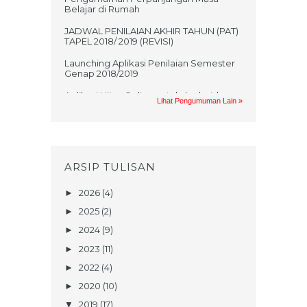
Belajar di Rumah
JADWAL PENILAIAN AKHIR TAHUN (PAT)
TAPEL 2018/ 2019 (REVISI)
Launching Aplikasi Penilaian Semester
Genap 2018/2019
Aplikasi Ujian Online untuk Android
Lihat Pengumuman Lain »
Jadwal UKK 2017/2018
PRAKTIKUM UAS GASAL MATA
PELAJARAN TIK TAHUN AJARAN
2017/2018
ARSIP TULISAN
UNDANGAN UMUM NONTON BARENG
FILM KISAH KELAHIRAN NABI
2026
(4)
►
MUHAMMAD SAW
2025
(2)
►
TEKA TEKI SANTRI (Berhadiahhh!!!)
2024
(9)
►
Penerimaan Peserta Didik Baru Tahun
2023
(11)
►
Ajaran 2017/2018
2022
(4)
►
JADWAL UJIAN KENAIKAN KELAS
2020
(10)
►
BERBASIS KOMPUTER SMP DAN DT
TAHUN 2017
2019
(17)
▼