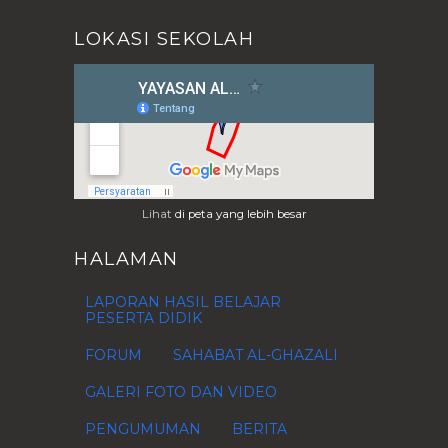
2017
(32)
►
LOKASI SEKOLAH
2016
(79)
►
2015
(80)
►
2014
(37)
►
2013
(28)
►
2012
(76)
►
2011
(1)
►
Lihat
di peta yang lebih besar
2010
(4)
►
2009
(1)
►
HALAMAN
LAPORAN HASIL BELAJAR
PESERTA DIDIK
FORUM
SAHABAT AL-GHAZALI
GALERI FOTO DAN VIDEO
PENGUMUMAN
BERITA