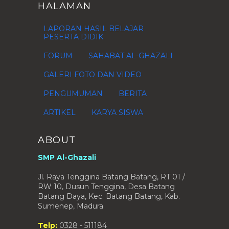
HALAMAN
2010
(4)
►
2009
(1)
►
LAPORAN HASIL BELAJAR
PESERTA DIDIK
FORUM
SAHABAT AL-GHAZALI
GALERI FOTO DAN VIDEO
PENGUMUMAN
BERITA
ARTIKEL
KARYA SISWA
ABOUT
SMP Al-Ghazali
Jl. Raya Tenggina Batang Batang, RT 01 /
RW 10, Dusun Tenggina, Desa Batang
Batang Daya, Kec. Batang Batang, Kab.
Sumenep, Madura
Telp:
0328 - 511184