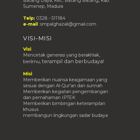
Batang Daya, Kec. Batang Batang, Kab.
Menggambar Bangun dengan
Sumenep, Madura
T...
E-Learning IPA : Materi Lengkap
Telp:
0328 - 511184
Biologi: Struktur ...
e-mail
:smpalghazali@gmail.com
JADWAL DAN ATRIBUT PROGRAM
PENGENALAN LINGKUNGAN S...
VISI-MISI
PERCAKAPAN SEDERHANA
BAHASA JEPANG
Visi
Mencetak generasi yang berakhlak,
Juni
(3)
►
terampil
dan berbudaya!
berilmu,
Mei
(11)
►
Misi
April
(6)
►
Memberikan nuansa keagamaan yang
Maret
(1)
►
sesuai dengan Al-Qur'an dan sunnah
Memberikan kegiatan pengembangan
Februari
(2)
►
dan pemahaman IPTEK
Januari
(1)
►
Memberikan bimbingan keterampilan
khusus
2015
(80)
►
membangun lingkungan sadar budaya
2014
(37)
►
2013
(28)
►
2012
(76)
►