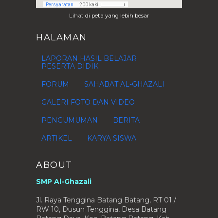
Pdf + Audio )
Materi Listening Bahasa Inggris
Lihat
di peta yang lebih besar
Kelas 8 (Pdf + Audio)
Materi Listening Bahasa Inggris
HALAMAN
Kelas 7 ( Pdf + Au...
E-Book 20 Permainan Komunikatif
LAPORAN HASIL BELAJAR
untuk SMP / MTs
PESERTA DIDIK
E-Learning IPA : Sistem
FORUM
SAHABAT AL-GHAZALI
Pencernaan
E-Learning IPS : Materi Kelas 7
GALERI FOTO DAN VIDEO
Semester 1
E-Learning Matematika : Bangun
PENGUMUMAN
BERITA
Datar
ARTIKEL
KARYA SISWA
E-Learning B Inggris : Game
Bahasa Inggris Dasar
KALENDER PENDIDIKAN 2016-2017
ABOUT
(dalam Format EXCELL)
E-Learning B Inggris : English
SMP Al-Ghazali
Adventure Game
Jl. Raya Tenggina Batang Batang, RT 01 /
E-Learning B Jepang : Pengenalan
RW 10, Dusun Tenggina, Desa Batang
E-Learning Matematika :