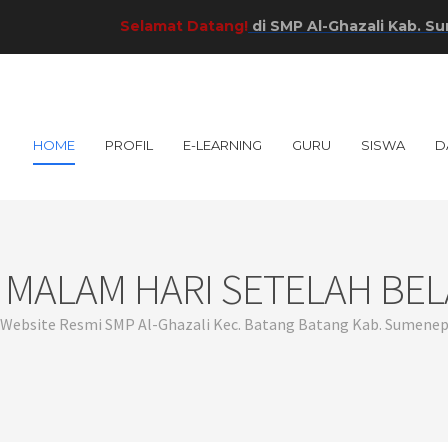
Selamat Datang!
di SMP Al-Ghazali Kab. Sumenep!
HOME
PROFIL
E-LEARNING
GURU
SISWA
D
I MALAM HARI SETELAH BE
Website Resmi SMP Al-Ghazali Kec. Batang Batang Kab. Sumene