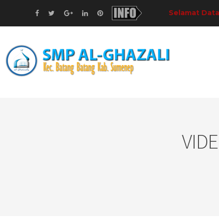
Selamat Datang!
di S
VID