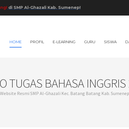
MP Al-Ghazali Kab. Sumenep!
HOME
PROFIL
E-LEARNING
GURU
SISWA
D
EO TUGAS BAHASA INGGRIS 
Website Resmi SMP Al-Ghazali Kec. Batang Batang Kab. Sumene