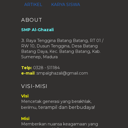
ARTIKEL
KARYA SISWA
MEMPUISIKAN MATEMATIKA
Februari
(7)
►
ABOUT
Januari
(4)
►
SMP Al-Ghazali
2014
(37)
►
Jl. Raya Tenggina Batang Batang, RT 01 /
2013
(28)
►
RW 10, Dusun Tenggina, Desa Batang
Batang Daya, Kec. Batang Batang, Kab.
2012
(76)
►
Sumenep, Madura
2011
(1)
►
2010
(4)
Telp:
0328 - 511184
►
e-mail
:smpalghazali@gmail.com
2009
(1)
►
VISI-MISI
Visi
Mencetak generasi yang berakhlak,
terampil
dan berbudaya!
berilmu,
Misi
Memberikan nuansa keagamaan yang