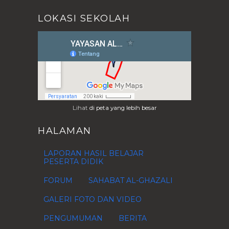
DOSA YANG TERUS MENGALIR
LOKASI SEKOLAH
CONTOH SKRIP HIPNOSIS
SEDERHANA
MEMPUISIKAN MATEMATIKA
(Kumpulan puisi oleh Kelas ...
PUISI UNTUKMU SAHABAT
AKU BISA KARENA BIASA
HOW TO MAKE KOCOR (CUCUR)
CAKE
Lihat
di peta yang lebih besar
PENGAJUAN PERUBAHAN
PASSWORD YAYASAN DAN
HALAMAN
HOTSPOT
VIDEO TUGAS BAHASA INGGRIS
LAPORAN HASIL BELAJAR
2015
PESERTA DIDIK
Materi Adobe Photoshop 1st
Meeting
FORUM
SAHABAT AL-GHAZALI
SALAM SILATURAHMI
GALERI FOTO DAN VIDEO
KISI KISI UN 2015
PENGUMUMAN
BERITA
KEGIATAN DI MALAM HARI
SETELAH BELAJAR AGAMA