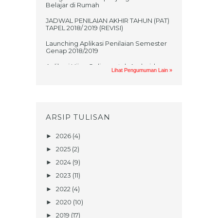
Belajar di Rumah
JADWAL PENILAIAN AKHIR TAHUN (PAT)
TAPEL 2018/ 2019 (REVISI)
Launching Aplikasi Penilaian Semester
Genap 2018/2019
Aplikasi Ujian Online untuk Android
Lihat Pengumuman Lain »
Jadwal UKK 2017/2018
PRAKTIKUM UAS GASAL MATA
PELAJARAN TIK TAHUN AJARAN
2017/2018
ARSIP TULISAN
UNDANGAN UMUM NONTON BARENG
FILM KISAH KELAHIRAN NABI
2026
(4)
►
MUHAMMAD SAW
2025
(2)
►
TEKA TEKI SANTRI (Berhadiahhh!!!)
2024
(9)
►
Penerimaan Peserta Didik Baru Tahun
2023
(11)
►
Ajaran 2017/2018
2022
(4)
►
JADWAL UJIAN KENAIKAN KELAS
2020
(10)
►
BERBASIS KOMPUTER SMP DAN DT
TAHUN 2017
2019
(17)
►