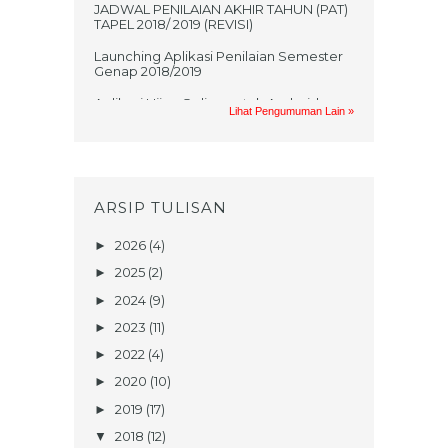
JADWAL PENILAIAN AKHIR TAHUN (PAT)
TAPEL 2018/ 2019 (REVISI)
Launching Aplikasi Penilaian Semester
Genap 2018/2019
Aplikasi Ujian Online untuk Android
Lihat Pengumuman Lain »
Jadwal UKK 2017/2018
PRAKTIKUM UAS GASAL MATA
PELAJARAN TIK TAHUN AJARAN
2017/2018
ARSIP TULISAN
UNDANGAN UMUM NONTON BARENG
FILM KISAH KELAHIRAN NABI
2026
(4)
►
MUHAMMAD SAW
2025
(2)
►
TEKA TEKI SANTRI (Berhadiahhh!!!)
2024
(9)
►
Penerimaan Peserta Didik Baru Tahun
2023
(11)
►
Ajaran 2017/2018
2022
(4)
►
JADWAL UJIAN KENAIKAN KELAS
2020
(10)
►
BERBASIS KOMPUTER SMP DAN DT
TAHUN 2017
2019
(17)
►
Sistem Informasi Akademik (SIAKAD)
2018
(12)
▼
ONLINE SIAP DIGUNAKAN