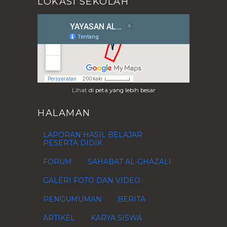
LOKASI SEKOLAH
2015
(80)
►
2014
(37)
►
2013
(28)
►
2012
(76)
►
2011
(1)
►
2010
(4)
►
2009
(1)
►
Lihat
di peta yang lebih besar
HALAMAN
LAPORAN HASIL BELAJAR
PESERTA DIDIK
FORUM
SAHABAT AL-GHAZALI
GALERI FOTO DAN VIDEO
PENGUMUMAN
BERITA
ARTIKEL
KARYA SISWA