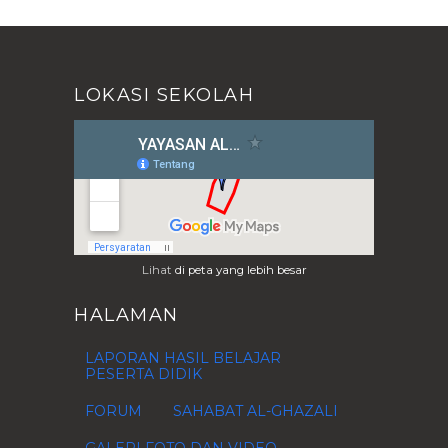
Oktober
(9)
►
September
(5)
►
Agustus
(9)
►
LOKASI SEKOLAH
Juli
(23)
►
Juni
(3)
►
Mei
(11)
►
April
(6)
►
Maret
(1)
►
Februari
(2)
►
Januari
(1)
►
Lihat
di peta yang lebih besar
2015
(80)
►
HALAMAN
2014
(37)
►
2013
(28)
►
LAPORAN HASIL BELAJAR
PESERTA DIDIK
2012
(76)
►
2011
(1)
FORUM
SAHABAT AL-GHAZALI
►
2010
(4)
►