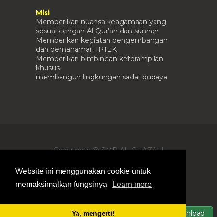
Misi
Memberikan nuansa keagamaan yang
sesuai dengan Al-Qur'an dan sunnah
Memberikan kegiatan pengembangan
dan pemahaman IPTEK
Memberikan bimbingan keterampilan
khusus
membangun lingkungan sadar budaya
Copyrights @ SMP AL-GHAZALI
SUMENEP -
Blogger Templates
By
Templateism |
Free Blogger Templates
|
Website ini menggunakan cookie untuk
Customsized by
Irmanto
memaksimalkan fungsinya.
Learn more
(91) 5544 654942
support@templateism.com
Templateism
Download
Ya, mengerti!