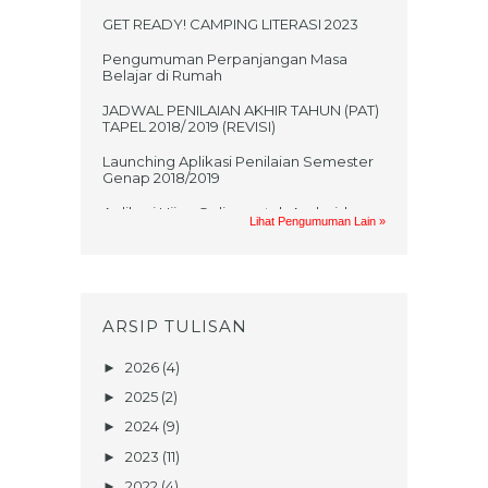
GET READY! CAMPING LITERASI 2023
Pengumuman Perpanjangan Masa
Belajar di Rumah
JADWAL PENILAIAN AKHIR TAHUN (PAT)
TAPEL 2018/ 2019 (REVISI)
Launching Aplikasi Penilaian Semester
Genap 2018/2019
Aplikasi Ujian Online untuk Android
Lihat Pengumuman Lain »
Jadwal UKK 2017/2018
PRAKTIKUM UAS GASAL MATA
PELAJARAN TIK TAHUN AJARAN
2017/2018
ARSIP TULISAN
UNDANGAN UMUM NONTON BARENG
FILM KISAH KELAHIRAN NABI
2026
(4)
►
MUHAMMAD SAW
2025
(2)
►
TEKA TEKI SANTRI (Berhadiahhh!!!)
2024
(9)
►
Penerimaan Peserta Didik Baru Tahun
2023
(11)
►
Ajaran 2017/2018
2022
(4)
►