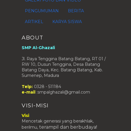
GALERI FOTO DAN VIDEO
2009
(1)
►
PENGUMUMAN
BERITA
ARTIKEL
KARYA SISWA
ABOUT
SMP Al-Ghazali
Jl. Raya Tenggina Batang Batang, RT 01 /
RW 10, Dusun Tenggina, Desa Batang
Batang Daya, Kec. Batang Batang, Kab.
Sumenep, Madura
Telp:
0328 - 511184
e-mail
:smpalghazali@gmail.com
VISI-MISI
Visi
Mencetak generasi yang berakhlak,
terampil
dan berbudaya!
berilmu,