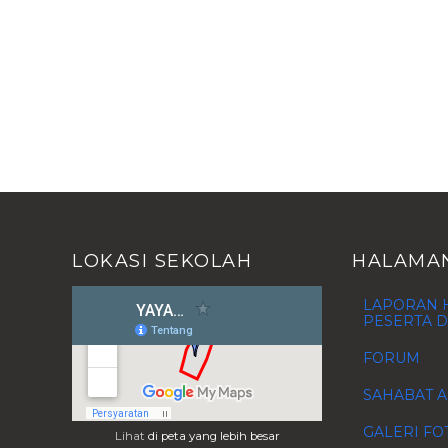
LOKASI SEKOLAH
HALAMA
LAPORAN H
PESERTA D
FORUM
SAHABAT A
GALERI FO
Lihat
di peta yang lebih besar