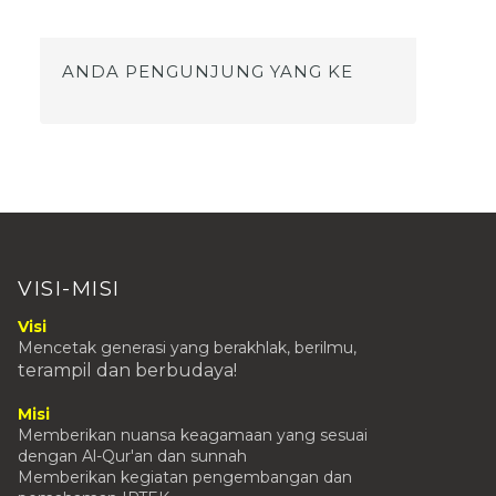
Oktober
(9)
▼
Kegiatan Kita : Upacara Bendera 31
Oktober 2016
ANDA PENGUNJUNG YANG KE
PERINGATAN HARI SUMPAH PEMUDA
DAN PEMBERIAN PENGHA...
Kunjungan dan Penampilan Siswa Siswi
SMP Al-Ghazal...
PANDUAN MICROSOFT EXCEL UNTUK
PEMULA
Kegiatan Kita : Upacara Hari Santri 22
Oktober 2016
OSIS SMP Al-Ghazali Gelar Nonton
Bareng
VISI-MISI
UPDATE KALENDER PENDIDIKAN SMP
Visi
AL-GHAZALI 2016/2017
Mencetak generasi yang berakhlak, berilmu,
LOMBA KEGIATAN TENGAH SEMESTER
terampil
dan berbudaya!
(KTS)
Kegiatan Kita : Pramuka - Semaphore
Misi
Memberikan nuansa keagamaan yang sesuai
September
(5)
►
dengan Al-Qur'an dan sunnah
Memberikan kegiatan pengembangan dan
Agustus
(9)
►