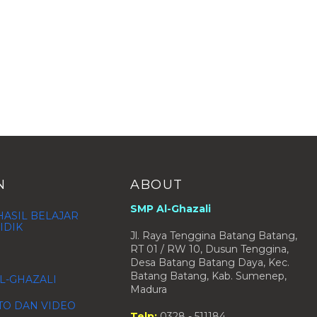
N
ABOUT
SMP Al-Ghazali
ASIL BELAJAR
IDIK
Jl. Raya Tenggina Batang Batang,
RT 01 / RW 10, Dusun Tenggina,
Desa Batang Batang Daya, Kec.
Batang Batang, Kab. Sumenep,
L-GHAZALI
Madura
TO DAN VIDEO
Telp:
0328 - 511184