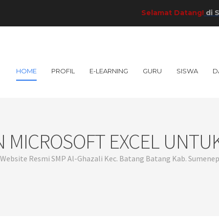
Selamat Datang!
di SMP A
HOME
PROFIL
E-LEARNING
GURU
SISWA
D
 MICROSOFT EXCEL UNTU
Website Resmi SMP Al-Ghazali Kec. Batang Batang Kab. Sumene