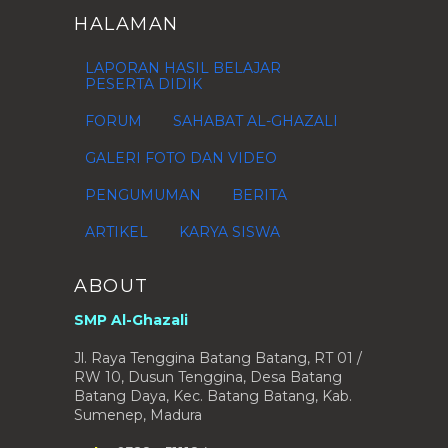
Mei
(11)
►
HALAMAN
April
(6)
►
Maret
(1)
►
LAPORAN HASIL BELAJAR
PESERTA DIDIK
Februari
(2)
►
Januari
(1)
►
FORUM
SAHABAT AL-GHAZALI
2015
(80)
►
GALERI FOTO DAN VIDEO
2014
(37)
►
PENGUMUMAN
BERITA
2013
(28)
►
ARTIKEL
KARYA SISWA
2012
(76)
►
2011
(1)
►
ABOUT
2010
(4)
►
2009
(1)
►
SMP Al-Ghazali
Jl. Raya Tenggina Batang Batang, RT 01 /
RW 10, Dusun Tenggina, Desa Batang
Batang Daya, Kec. Batang Batang, Kab.
Sumenep, Madura