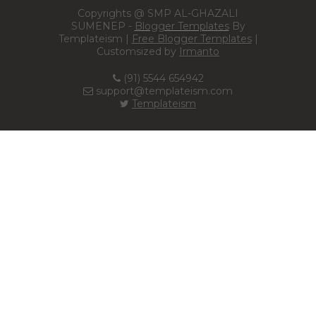
Copyrights @ SMP AL-GHAZALI
SUMENEP -
Blogger Templates
By
Templateism |
Free Blogger Templates
|
Customsized by
Irmanto
(91) 5544 654942
support@templateism.com
Templateism