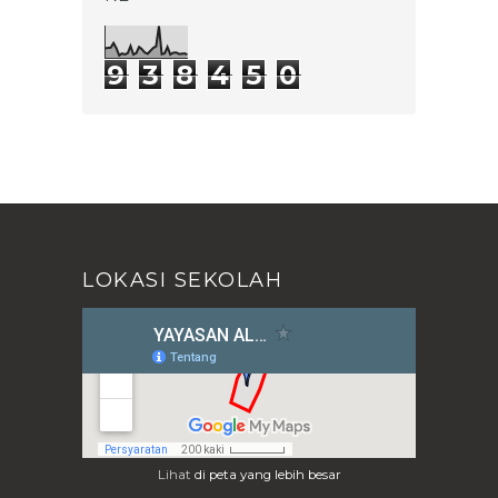
PENDEKATAN KOMUNIKATIF
DALAM...
KEGIATAN KITA : UPACARA
9
3
8
4
5
0
BENDERA
KEGIATAN PRAMUKA KITA :
PIONEERING
KEGIATAN PEMBELAJARAN KITA :
MAPEL IPA - ASAM & BASA
Puisi Perjuangan : Di Balik Seruan
Pahlawan
PERINGATAN HUT RI KE 71 DI
YAYASAN AL-GHAZALI
LOKASI SEKOLAH
PENYULUHAN KESEHATAN UNTUK
KADER UKS OLEH PUSKESMA...
KEGIATAN PEMBELAJARAN KITA :
MAPEL IPA
TUGAS B INDONESIA KELAS 9 (
DIALOG INTERAKTIF)
Juli
(23)
►
Juni
(3)
►
Lihat
di peta yang lebih besar