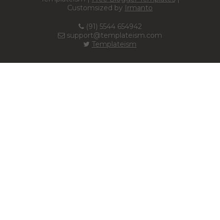
Customsized by
Irmanto
(91) 5544 654942
support@templateism.com
Templateism