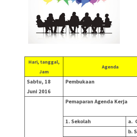
Hari, tanggal,
Agenda
Jam
Sabtu, 18
Pembukaan
Juni 2016
Pemaparan Agenda Kerja
1. Sekolah
a. 
b. 