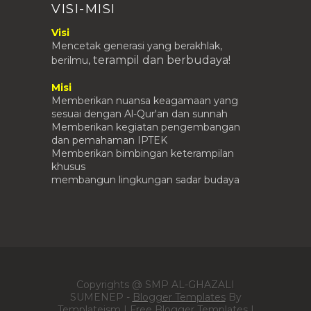
VISI-MISI
Visi
Mencetak generasi yang berakhlak,
terampil
dan berbudaya!
berilmu,
Misi
Memberikan nuansa keagamaan yang
sesuai dengan Al-Qur'an dan sunnah
Memberikan kegiatan pengembangan
dan pemahaman IPTEK
Memberikan bimbingan keterampilan
khusus
membangun lingkungan sadar budaya
Copyrights @ SMP AL-GHAZALI
SUMENEP -
Blogger Templates
By
Templateism |
Free Blogger Templates
|