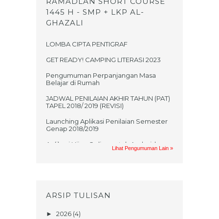
RAMADLAN SHORT COURSE
1445 H - SMP + LKP AL-
GHAZALI
LOMBA CIPTA PENTIGRAF
GET READY! CAMPING LITERASI 2023
Pengumuman Perpanjangan Masa
Belajar di Rumah
JADWAL PENILAIAN AKHIR TAHUN (PAT)
TAPEL 2018/ 2019 (REVISI)
Launching Aplikasi Penilaian Semester
Genap 2018/2019
Aplikasi Ujian Online untuk Android
Lihat Pengumuman Lain »
Jadwal UKK 2017/2018
PRAKTIKUM UAS GASAL MATA
PELAJARAN TIK TAHUN AJARAN
2017/2018
ARSIP TULISAN
UNDANGAN UMUM NONTON BARENG
FILM KISAH KELAHIRAN NABI
2026
(4)
►