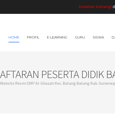
Selamat Datang!
di SMP 
HOME
PROFIL
E-LEARNING
GURU
SISWA
D
AFTARAN PESERTA DIDIK B
Website Resmi SMP Al-Ghazali Kec. Batang Batang Kab. Sumene