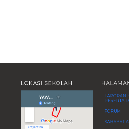
LOKASI SEKOLAH
HALAMA
LAPORAN H
PESERTA D
FORUM
SAHABAT A