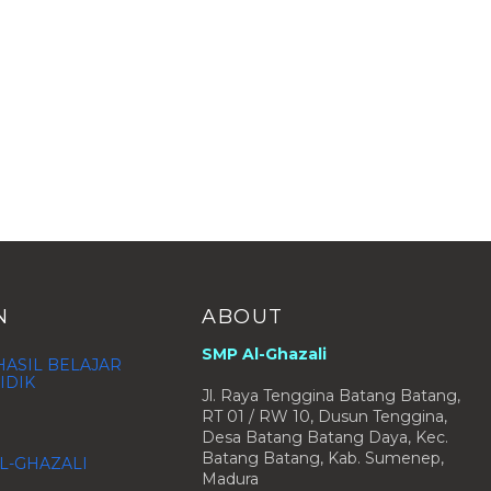
N
ABOUT
SMP Al-Ghazali
ASIL BELAJAR
IDIK
Jl. Raya Tenggina Batang Batang,
RT 01 / RW 10, Dusun Tenggina,
Desa Batang Batang Daya, Kec.
Batang Batang, Kab. Sumenep,
L-GHAZALI
Madura