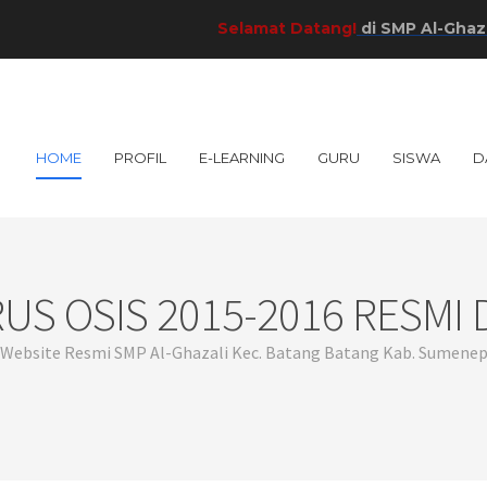
Selamat Datang!
di SMP Al-Ghazali Kab. 
HOME
PROFIL
E-LEARNING
GURU
SISWA
D
S OSIS 2015-2016 RESMI 
Website Resmi SMP Al-Ghazali Kec. Batang Batang Kab. Sumene