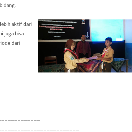
 bidang.
ebih aktif dari
i juga bisa
riode dari
_____________
_________________________