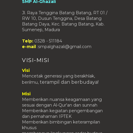
SMP Al-Ghazali
Mei
(5)
►
Jl. Raya Tenggina Batang Batang, RT 01 /
April
(1)
►
RW 10, Dusun Tenggina, Desa Batang
Batang Daya, Kec. Batang Batang, Kab.
Maret
(15)
►
Sumenep, Madura
Februari
(7)
►
Januari
(4)
►
Telp:
0328 - 511184
e-mail
:smpalghazali@gmail.com
2014
(37)
►
VISI-MISI
2013
(28)
►
2012
(76)
►
Visi
Mencetak generasi yang berakhlak,
2011
(1)
►
terampil
dan berbudaya!
berilmu,
2010
(4)
►
2009
(1)
►
Misi
Memberikan nuansa keagamaan yang
sesuai dengan Al-Qur'an dan sunnah
Memberikan kegiatan pengembangan
dan pemahaman IPTEK
Memberikan bimbingan keterampilan
khusus