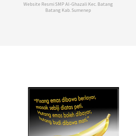
Website Resmi SMP Al-Ghazali Kec. Batang
Batang Kab. Sumenep