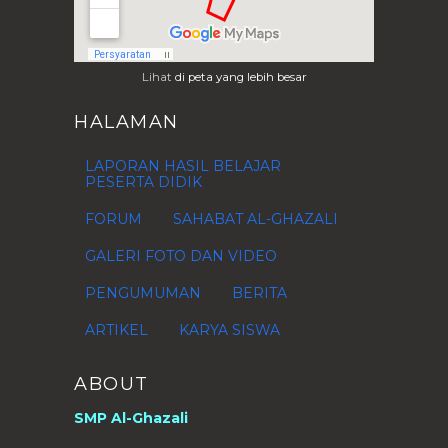
Januari
(4)
►
2014
(37)
►
Lihat
di peta yang lebih besar
2013
(28)
►
2012
(76)
►
HALAMAN
2011
(1)
►
LAPORAN HASIL BELAJAR
2010
(4)
►
PESERTA DIDIK
2009
(1)
►
FORUM
SAHABAT AL-GHAZALI
GALERI FOTO DAN VIDEO
PENGUMUMAN
BERITA
ARTIKEL
KARYA SISWA
ABOUT
SMP Al-Ghazali