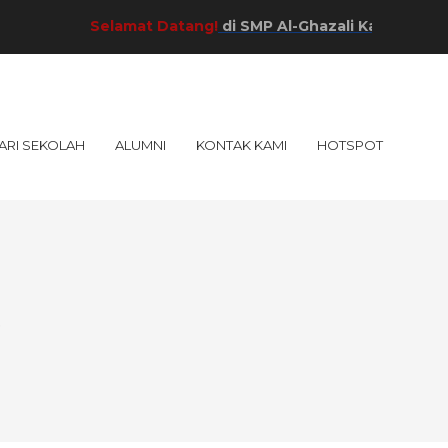
Selamat Datang!
di SMP Al-Ghazali Kab. Sumenep!
ARI SEKOLAH
ALUMNI
KONTAK KAMI
HOTSPOT
p