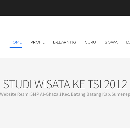
HOME
PROFIL
E-LEARNING
GURU
SISWA
D
STUDI WISATA KE TSI 2012
Website Resmi SMP Al-Ghazali Kec. Batang Batang Kab. Sumene