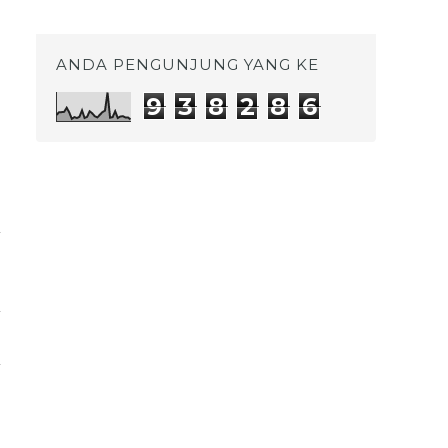
April
(2)
►
Maret
(1)
►
ANDA PENGUNJUNG YANG KE
2022
(4)
►
9
3
8
2
8
6
2020
(10)
►
2019
(17)
►
2018
(12)
►
2017
(32)
►
2016
(79)
►
2015
(80)
►
2014
(37)
►
2013
(28)
►
2012
(76)
►
2011
(1)
►
2010
(4)
►
2009
(1)
►