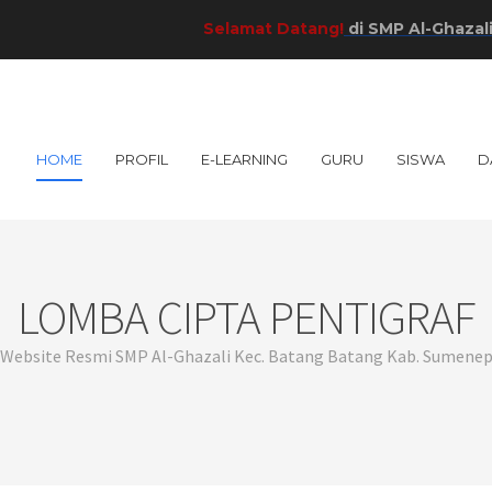
Selamat Datang!
di SMP Al-Ghazali Kab. 
HOME
PROFIL
E-LEARNING
GURU
SISWA
D
LOMBA CIPTA PENTIGRAF
Website Resmi SMP Al-Ghazali Kec. Batang Batang Kab. Sumene