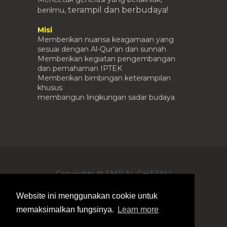
terampil
dan berbudaya!
berilmu,
Misi
Memberikan nuansa keagamaan yang
sesuai dengan Al-Qur'an dan sunnah
Memberikan kegiatan pengembangan
dan pemahaman IPTEK
Memberikan bimbingan keterampilan
khusus
membangun lingkungan sadar budaya
Copyrights @ SMP AL-GHAZALI
SUMENEP -
Blogger Templates
By
Templateism |
Free Blogger Templates
|
Website ini menggunakan cookie untuk
Customsized by
Irmanto
memaksimalkan fungsinya.
Learn more
(91) 5544 654942