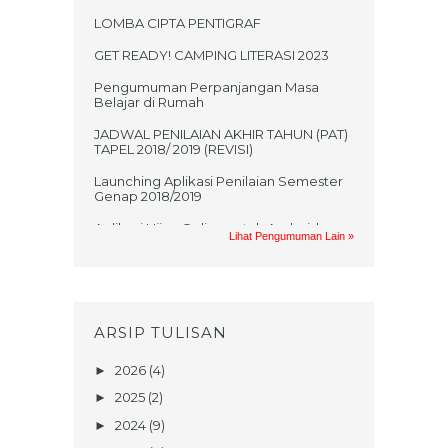
LOMBA CIPTA PENTIGRAF
GET READY! CAMPING LITERASI 2023
Pengumuman Perpanjangan Masa
Belajar di Rumah
JADWAL PENILAIAN AKHIR TAHUN (PAT)
TAPEL 2018/ 2019 (REVISI)
Launching Aplikasi Penilaian Semester
Genap 2018/2019
Aplikasi Ujian Online untuk Android
Lihat Pengumuman Lain »
Jadwal UKK 2017/2018
PRAKTIKUM UAS GASAL MATA
PELAJARAN TIK TAHUN AJARAN
2017/2018
ARSIP TULISAN
UNDANGAN UMUM NONTON BARENG
FILM KISAH KELAHIRAN NABI
2026
(4)
►
MUHAMMAD SAW
2025
(2)
►
TEKA TEKI SANTRI (Berhadiahhh!!!)
2024
(9)
►
Penerimaan Peserta Didik Baru Tahun