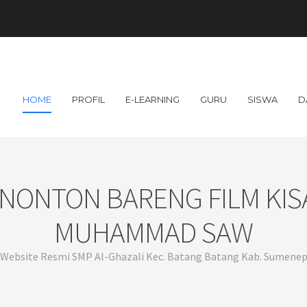
HOME
PROFIL
E-LEARNING
GURU
SISWA
D
ONTON BARENG FILM KISA
MUHAMMAD SAW
Website Resmi SMP Al-Ghazali Kec. Batang Batang Kab. Sumene