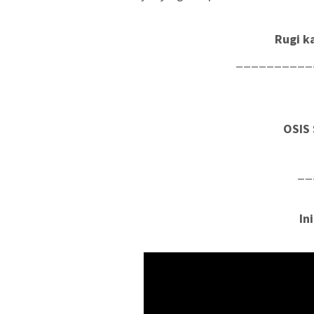
Rugi k
__________
OSIS 
__
In