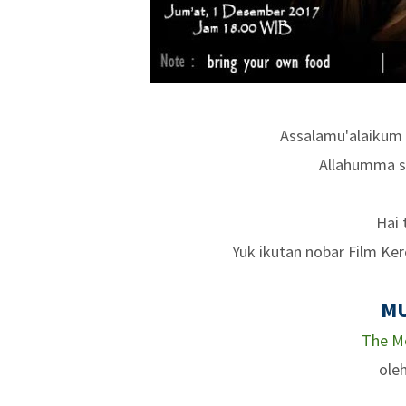
Assalamu'alaikum 
Allahumma s
Hai 
Yuk ikutan nobar Film Ke
M
The M
ole