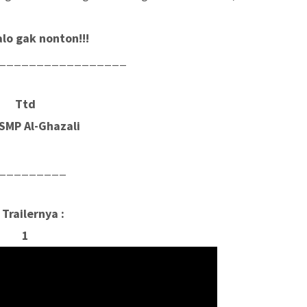
alo gak nonton!!!
_________________
Ttd
SMP Al-Ghazali
_________
i Trailernya :
1