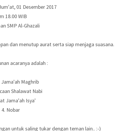
 Jum'at, 01 Desember 2017
m 18.00 WIB
man SMP Al-Ghazali
sopan dan menutup aurat serta siap menjaga suasana.
nan acaranya adalah :
at Jama'ah Maghrib
caan Shalawat Nabi
lat Jama'ah Isya'
4. Nobar
gan untuk saling tukar dengan teman lain.. :-)