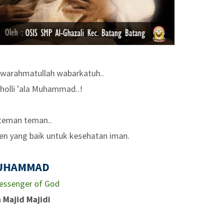
warahmatullah wabarkatuh..
holli 'ala Muhammad..!
teman teman..
ren yang baik untuk kesehatan iman.
UHAMMAD
essenger of God
h
Majid Majidi