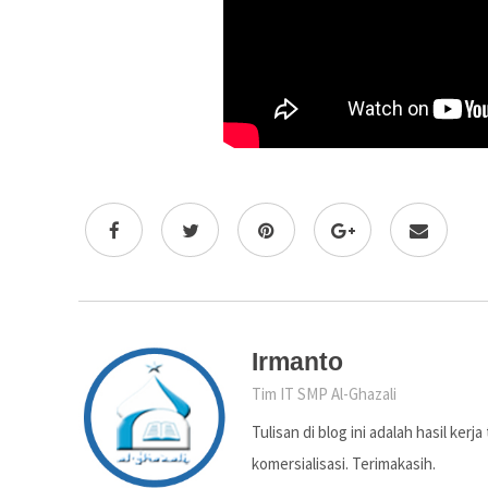
Irmanto
Tim IT SMP Al-Ghazali
Tulisan di blog ini adalah hasil ker
komersialisasi. Terimakasih.