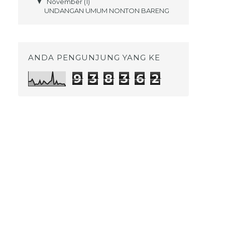
November
(1)
▼
UNDANGAN UMUM NONTON BARENG
FILM KISAH KELAHIRAN N...
Oktober
(3)
►
September
(1)
►
ANDA PENGUNJUNG YANG KE
Agustus
(2)
►
9
3
8
3
6
2
Juli
(1)
►
Juni
(3)
►
Mei
(4)
►
April
(7)
►
Maret
(2)
►
Februari
(2)
►
Januari
(3)
►
2016
(79)
►
2015
(80)
►
2014
(37)
►
2013
(28)
►