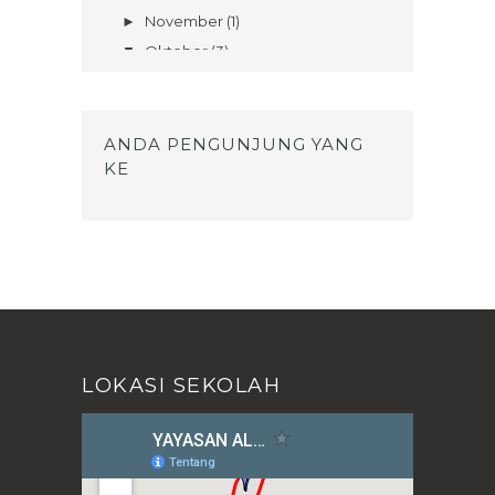
FEBRUARI 2017
November
(1)
►
Oktober
(3)
▼
Cara Membuka Ujian / Website Full
Screen Dan tidak...
TEKA TEKI SANTRI (Berhadiahhh!!!)
ANDA PENGUNJUNG YANG
PERINGATAN HARI SANTRI 2017
KE
September
(1)
►
Agustus
(2)
►
Juli
(1)
►
Juni
(3)
►
Mei
(4)
►
April
(7)
►
Maret
(2)
►
LOKASI SEKOLAH
Februari
(2)
►
Januari
(3)
►
2016
(79)
►