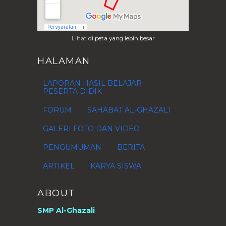
2015
(80)
►
2014
(37)
►
2013
(28)
►
Lihat
di peta yang lebih besar
2012
(76)
►
HALAMAN
2011
(1)
►
2010
(4)
►
LAPORAN HASIL BELAJAR
2009
(1)
►
PESERTA DIDIK
FORUM
SAHABAT AL-GHAZALI
GALERI FOTO DAN VIDEO
PENGUMUMAN
BERITA
ARTIKEL
KARYA SISWA
ABOUT
SMP Al-Ghazali