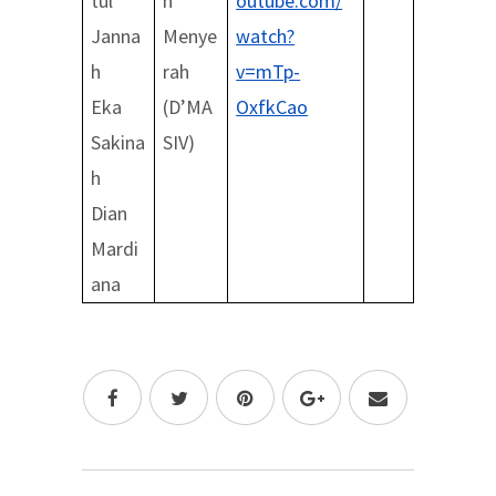
tul
n
outube.com/
Janna
Menye
watch?
h
rah
v=mTp-
Eka
(D’MA
OxfkCao
Sakina
SIV)
h
Dian
Mardi
ana