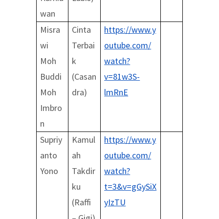
wan
Misra
Cinta
https://www.y
wi
Terbai
outube.com/
Moh
k
watch?
Buddi
(Casan
v=81w3S-
Moh
dra)
lmRnE
Imbro
n
Supriy
Kamul
https://www.y
anto
ah
outube.com/
Yono
Takdir
watch?
ku
t=3&v=gGySiX
(Raffi
yIzTU
– Gigi)