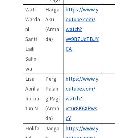
Wati
Hargai
https://www.y
Warda
Aku
outube.com/
ni
(Arma
watch?
Santi
da)
v=9B7UcTBJY
Laili
CA
Sahni
wa
Lisa
Pergi
https://www.y
Aprilia
Pulan
outube.com/
Imroa
g Pagi
watch?
tun N
(Arma
v=ur8K6XPws
da)
cY
Holifa
Janga
https://www.y