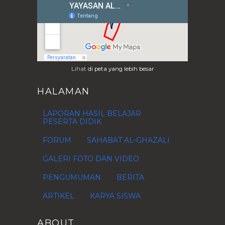
Maret
(15)
►
Februari
(7)
►
Januari
(4)
►
2014
(37)
►
2013
(28)
►
Lihat
di peta yang lebih besar
2012
(76)
►
HALAMAN
2011
(1)
►
2010
(4)
►
LAPORAN HASIL BELAJAR
PESERTA DIDIK
2009
(1)
►
FORUM
SAHABAT AL-GHAZALI
GALERI FOTO DAN VIDEO
PENGUMUMAN
BERITA
ARTIKEL
KARYA SISWA
ABOUT