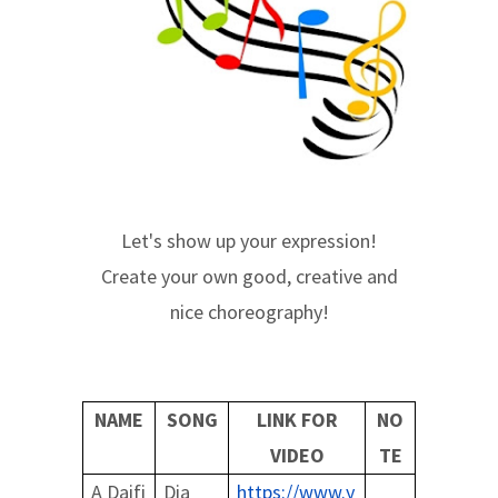
Let's show up your expression!
Create your own good, creative and
nice choreography!
NAME
SONG
LINK FOR
NO
VIDEO
TE
A Daifi
Dia
https://www.y