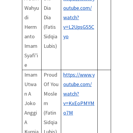
Wahyu
Dia
outube.com/
di
Dia
watch?
Herm
(Fatis
v=L2UpsGS5C
anto
Sidqia
yo
Imam
Lubis)
Syafi’i
e
Imam
Proud
https://www.y
Utwa
Of You
outube.com/
n A
Mosle
watch?
Joko
m
v=KxEoPMYM
Anggi
(Fatin
o7M
A
Sidqia
Kurnia
Lubis)