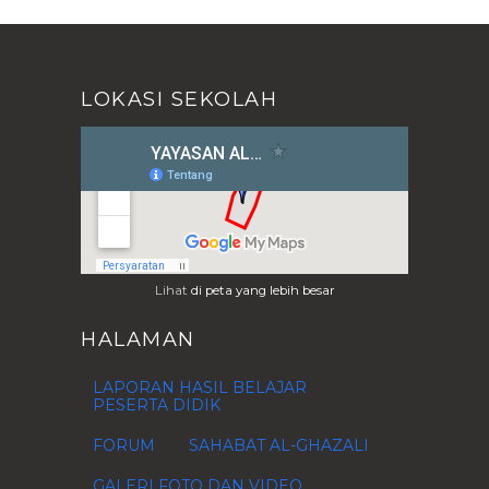
Juni
(5)
►
Mei
(1)
►
April
(2)
►
Maret
(4)
►
LOKASI SEKOLAH
Februari
(7)
►
Januari
(1)
►
2013
(28)
►
2012
(76)
►
2011
(1)
►
2010
(4)
►
Lihat
di peta yang lebih besar
2009
(1)
►
HALAMAN
LAPORAN HASIL BELAJAR
PESERTA DIDIK
FORUM
SAHABAT AL-GHAZALI
GALERI FOTO DAN VIDEO