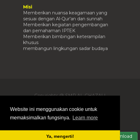
Misi
Memberikan nuansa keagamaan yang
sesuai dengan Al-Qur'an dan sunnah
Memberikan kegiatan pengembangan
dan pemahaman IPTEK
Memberikan bimbingan keterampilan
khusus
membangun lingkungan sadar budaya
Copyrights @ SMP AL-GHAZALI
SUMENEP -
Blogger Templates
By
Templateism |
Free Blogger Templates
|
Website ini menggunakan cookie untuk
Customsized by
Irmanto
memaksimalkan fungsinya.
Learn more
(91) 5544 654942
support@templateism.com
Templateism
Download
Ya, mengerti!