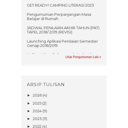
GET READY! CAMPING LITERASI 2023
Pengumuman Perpanjangan Masa
Belajar di Rumah
JADWAL PENILAIAN AKHIR TAHUN (PAT)
TAPEL 2018/ 2019 (REVISI)
Launching Aplikasi Penilaian Semester
Genap 2018/2019
Aplikasi Ujian Online untuk Android
Lihat Pengumuman Lain »
Jadwal UKK 2017/2018
PRAKTIKUM UAS GASAL MATA
PELAJARAN TIK TAHUN AJARAN
2017/2018
ARSIP TULISAN
UNDANGAN UMUM NONTON BARENG
FILM KISAH KELAHIRAN NABI
2026
(4)
►
MUHAMMAD SAW
2025
(2)
►
TEKA TEKI SANTRI (Berhadiahhh!!!)
2024
(9)
►
Penerimaan Peserta Didik Baru Tahun
2023
(11)
►
Ajaran 2017/2018
2022
(4)
►